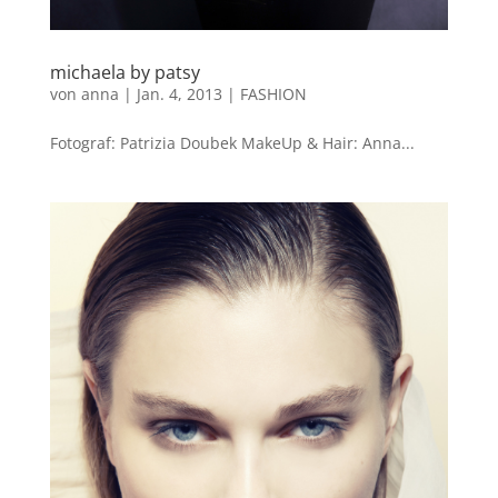
michaela by patsy
von
anna
|
Jan. 4, 2013
|
FASHION
Fotograf: Patrizia Doubek MakeUp & Hair: Anna...