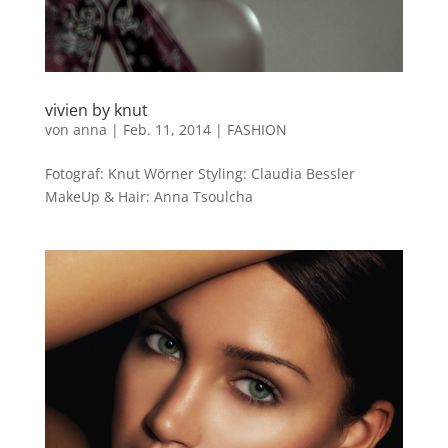
vivien by knut
von
anna
|
Feb. 11, 2014
|
FASHION
Fotograf: Knut Wörner Styling: Claudia Bessler
MakeUp & Hair: Anna Tsoulcha