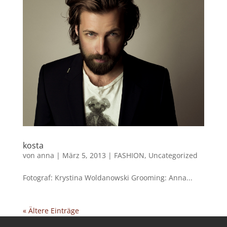
kosta
von
anna
|
März 5, 2013
|
FASHION
,
Uncategorized
Fotograf: Krystina Woldanowski Grooming: Anna...
« Ältere Einträge