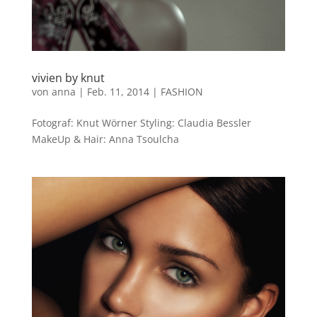
vivien by knut
von
anna
|
Feb. 11, 2014
|
FASHION
Fotograf: Knut Wörner Styling: Claudia Bessler
MakeUp & Hair: Anna Tsoulcha